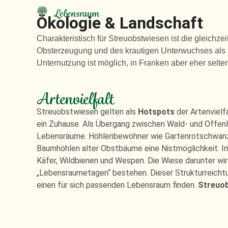
Lebensraum
Ökologie & Landschaft
Charakteristisch für Streuobstwiesen ist die gleich
Obsterzeugung und des krautigen Unterwuchses als 
Unternutzung ist möglich, in Franken aber eher selten
Artenvielfalt
Streuobstwiesen gelten als
Hotspots
der Artenvielfa
ein Zuhause. Als Übergang zwischen Wald- und Offenl
Lebensräume. Höhlenbewohner wie Gartenrotschwanz,
Baumhöhlen alter Obstbäume eine Nistmöglichkeit. I
Käfer, Wildbienen und Wespen. Die Wiese darunter wi
„Lebensraumetagen“ bestehen. Dieser Strukturreichtu
einen für sich passenden Lebensraum finden.
Streuob