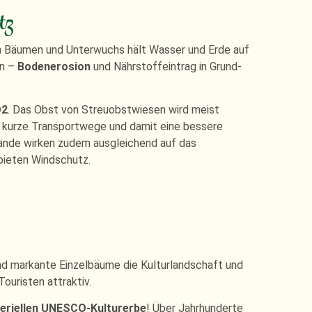
tz
on Bäumen und Unterwuchs hält Wasser und Erde auf
en –
Bodenerosion
und Nährstoffeintrag in Grund-
O2
. Das Obst von Streuobstwiesen wird meist
at kurze Transportwege und damit eine bessere
tände wirken zudem ausgleichend auf das
bieten Windschutz.
nd markante Einzelbäume die Kulturlandschaft und
ouristen attraktiv.
eriellen UNESCO-Kulturerbe
! Über Jahrhunderte